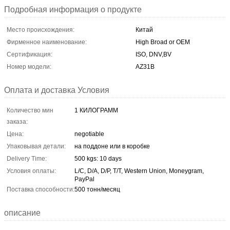
Подробная информация о продукте
Место происхождения:
Китай
Фирменное наименование:
High Broad or OEM
Сертификация:
ISO, DNV,BV
Номер модели:
AZ31B
Оплата и доставка Условия
Количество мин
1 КИЛОГРАММ
заказа:
Цена:
negotiable
Упаковывая детали:
на поддоне или в коробке
Delivery Time:
500 kgs: 10 days
Условия оплаты:
L/C, D/A, D/P, T/T, Western Union, Moneygram,
PayPal
Поставка способности:
500 тонн/месяц
описание