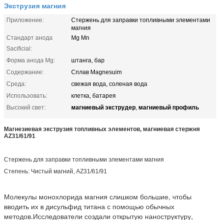
Экструзия магния
Приложение:
Стержень для заправки топливными элементами
магния
Стандарт анода
Mg Mn
Sacificial:
Форма анода Mg:
штанга, бар
Содержание:
Сплав Magnesuim
Среда:
свежая вода, соленая вода
Использовать:
клетка, батарея
магниевый экструдер
магниевый профиль
Высокий свет:
,
Магнезиевая экструзия топливных элементов, магниевая стержня
AZ31/61/91
Стержень для заправки топливными элементами магния
Степень: Чистый магний, AZ31/61/91
Молекулы монохлорида магния слишком большие, чтобы
вводить их в дисульфид титана с помощью обычных
методов.Исследователи создали открытую наноструктуру,