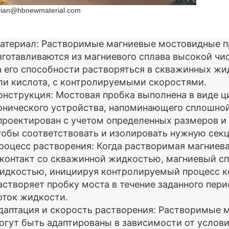
vian@hbnewmaterial.com
атериал: Растворимые магниевые мостовидные 
зготавливаются из магниевого сплава высокой чис
а его способности растворяться в скважинных жид
ли кислота, с контролируемыми скоростями.
онструкция: Мостовая пробка выполнена в виде 
онического устройства, напоминающего сплошной
проектирован с учетом определенных размеров и
тобы соответствовать и изолировать нужную сек
роцесс растворения: Когда растворимая магниева
 контакт со скважинной жидкостью, магниевый сп
идкостью, инициируя контролируемый процесс ко
астворяет пробку моста в течение заданного пери
оток жидкости.
даптация и скорость растворения: Растворимые 
огут быть адаптированы в зависимости от услови