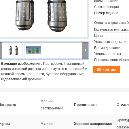
наименование:
Сертификация:
Номер модели:
Оплата и доставка 
Количество мин зака
Цена:
Упаковывая детали:
Время доставки:
Условия оплаты:
Поставка способност
Большие изображения :
Растворимый магниевый
сплав мостовой розетки используется в нефтяной и
контакт
газовой промышленности, буровое оборудование,
гидравлический фрекинг
Магний
Отрасл
атериал:
Приложение:
растворимый
Фракту
Магний
ценка:
Хорошее завершение:
скважин