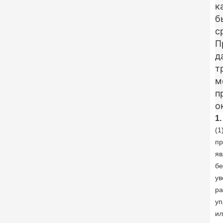
к
б
с
П
д
т
м
п
о
1
(1
пр
яв
бе
ув
ра
уп
ил