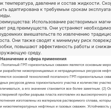
ак температура, давление и состав жидкости. Ск
ыть адаптирована к требуемым срокам эксплуат
реды.
реимущества: Использование растворимых магн
ает ряд преимуществ. Они устраняют необходимо
рудоемких вмешательств по извлечению традици
оста. Они также сводят к минимуму риск поврежд
робки, повышают эффективность работы и снижаю
кружающую среду.
. Назначение и сфера применения
) Поэтапный ГРП горизонтальных скважин является основным мер
и разработке низкопроницаемых и нетрадиционных ресурсов нефти
ляются основной технологией поэтапного ГРП горизонтальных скв
дных ресурсов длина горизонтального участка и количество участ
еличиваться, а его значение становится все более заметным. (2) 
створимой пробки разрыва пласта изготовлен из высокопрочного р
лотнения изготовлены из материалов растворимого сплава, котор
и низкотемпературных нефтяных и газовых скважин. Устойчивость