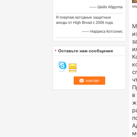
vi
—— Шейх Абдулла
Я покупаю катодные защитные
аноды от High Broad с 2006 года.
М
—— Нарриса Котсонис
и
з
и
Оставьте нам сообщение
К
к
с
ч
П
в
ж
р
п
А
м