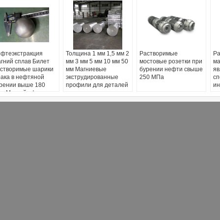
фтеэкстракция
Толщина 1 мм 1,5 мм 2
Растворимые
Ра
гний сплав Билет
мм 3 мм 5 мм 10 мм 50
мостовые розетки при
ма
створимые шарики
мм Магниевые
бурении нефти свыше
яв
ака в нефтяной
экструдированные
250 МПа
сп
рении выше 180
профили для деталей
ин
a Магний сфера
самолетов
ис
ги
ги
не
пр