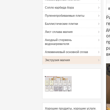
Сопло карбида бора
Пуленепробиваемые плиты
Р
г
Баллистические плитки
д
Лист сплава магния
о
Анодный стержень
п
водонагревателя
р
Алюминиевый основной сплав
в
Экструзия магния
Хорошие продукты, хорошие услуги.