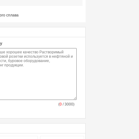
ого сплава
у
(
0
/ 3000)