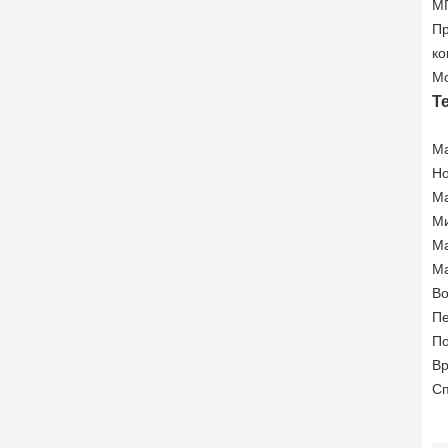
МП
Пр
ко
Мо
Т
Ма
Но
Ма
Ми
Ма
Ма
Во
Пе
По
Вр
Сп