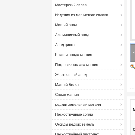
Мастерский сплав
Изделия из магниевого сплава
Магний анод
Алюминиевый анод
Анод цинка
Штанги анода магния
Покров из сплава магния
Жертвенный анод
Магний Билет
Сплав магния
редкий земельный металл
М
Пескоструйные сопла
Оксиды редких земель
О
Пескоструйный пистолет