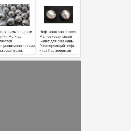
створимые шарики
Нефтяная экстракция
гния Mg Frac
Магнезиевая сплав
ляются
Билет для скважины
ециализированными
Растворяющий нефть
струментами,
и газ Растворимый
пользуемыми в
Растворимый
дравлическом
дравлическом
фтяном и газовом
оизводстве.