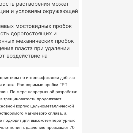
орость растворения может
ации и условиям окружающей
иевых мостовидных пробок
сть дорогостоящих и
онных механических пробок
ения пласта при удалении
т воздействие на
оприятием по интенсификации добычи
 и газа. Растворимые пробки ГРП
ажин. По мере непрерывной разработки
ков трещиноватости продолжают
Основной корпус цельнометаллической
астворимого магниевого сплава, а
ые подходят для высокотемпературных
 уплотнения к давлению превышает 70