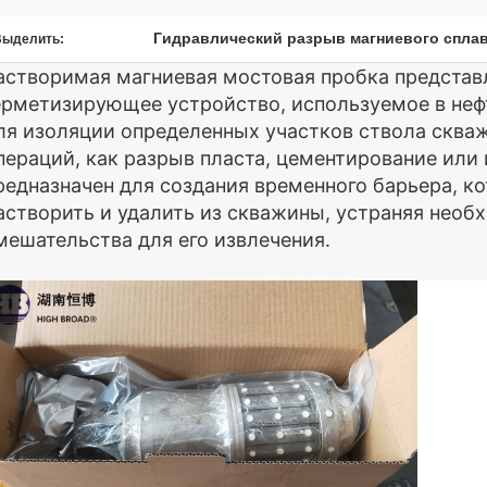
Гидравлический разрыв магниевого спла
Выделить:
астворимая магниевая мостовая пробка представ
ерметизирующее устройство, используемое в неф
ля изоляции определенных участков ствола сква
пераций, как разрыв пласта, цементирование или
редназначен для создания временного барьера, к
астворить и удалить из скважины, устраняя необ
мешательства для его извлечения.