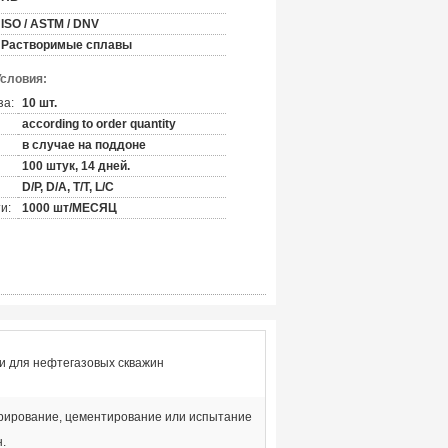
ISO / ASTM / DNV
Растворимые сплавы
Условия:
за:
10 шт.
according to order quantity
в случае на поддоне
100 штук, 14 дней.
D/P, D/A, T/T, L/C
и:
1000 шт/МЕСЯЦ
и для нефтегазовых скважин
рирование, цементирование или испытание
.