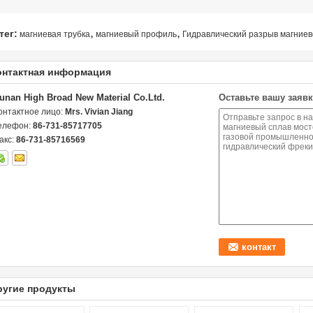
,
,
тег:
магниевая трубка
магниевый профиль
Гидравлический разрыв магниев
онтактная информация
unan High Broad New Material Co.Ltd.
Оставьте вашу заявк
онтактное лицо:
Mrs. Vivian Jiang
елефон:
86-731-85717705
акс:
86-731-85716569
ругие продукты