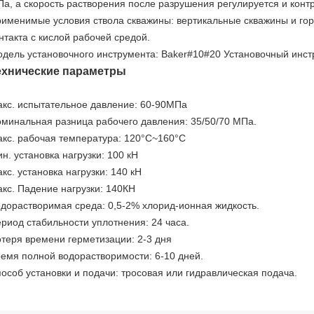
а, а скорость растворения после разрушения регулируется и конт
именимые условия ствола скважины: вертикальные скважины и го
нтакта с кислой рабочей средой.
дель установочного инструмента: Baker#10#20 Установочный инст
ехнические параметры
кс. испытательное давление: 60-90МПа
минальная разница рабочего давления: 35/50/70 МПа.
кс. рабочая температура: 120°C~160°C
н. установка нагрузки: 100 кН
кс. установка нагрузки: 140 кН
кс. Падение нагрузки: 140КН
дорастворимая среда: 0,5-2% хлорид-ионная жидкость.
риод стабильности уплотнения: 24 часа.
теря времени герметизации: 2-3 дня
емя полной водорастворимости: 6-10 дней.
особ установки и подачи: тросовая или гидравлическая подача.