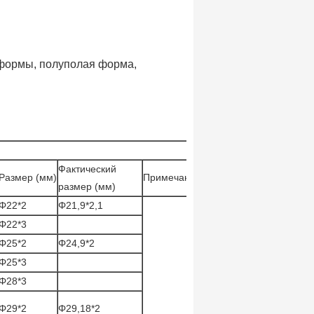
 формы, полуполая форма,
Фактический
Размер (мм)
Примечание
размер (мм)
Φ22*2
Φ21,9*2,1
Φ22*3
Φ25*2
Φ24,9*2
Φ25*3
Φ28*3
Φ29*2
Φ29,18*2