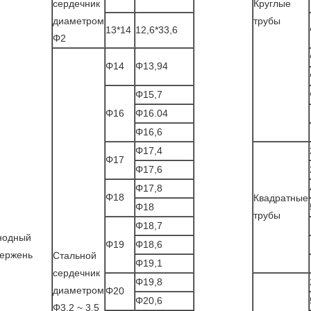
сердечник
Круглые
диаметром
трубы
13*14
12,6*33,6
Φ2
Φ14
Φ13,94
Φ15,7
Φ16
Φ16.04
Φ16,6
Φ17,4
Φ17
Φ17,6
Φ17,8
Φ18
Квадратные
Φ18
трубы
Φ18,7
нодный
Φ19
Φ18,6
тержень
Стальной
Φ19,1
сердечник
Φ19,8
диаметром
Φ20
Φ20,6
Φ3,2 ~ 3,5