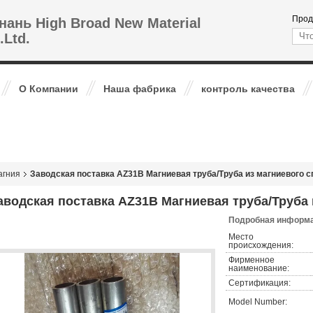
Прод
нань High Broad New Material
.Ltd.
О Компании
Наша фабрика
контроль качества
агния
Заводская поставка AZ31B Магниевая труба/Труба из магниевого 
аводская поставка AZ31B Магниевая труба/Труба 
Подробная информа
Место
происхождения:
Фирменное
наименование:
Сертификация:
Model Number: