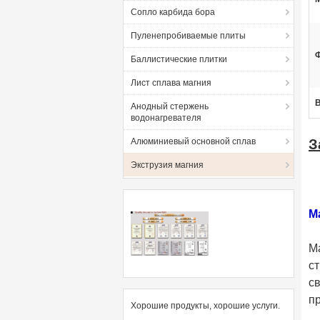
Сопло карбида бора
Пуленепробиваемые плиты
Баллистические плитки
Лист сплава магния
Анодный стержень
водонагревателя
Алюминиевый основной сплав
З
Экструзия магния
М
М
с
с
пр
Хорошие продукты, хорошие услуги.