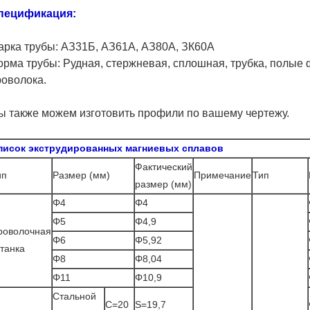
пецификация:
арка трубы: АЗ31Б, АЗ61А, АЗ80А, ЗК60А
орма трубы: Рудная, стержневая, сплошная, трубка, полые
роволока.
ы также можем изготовить профили по вашему чертежу.
писок экструдированных магниевых сплавов
Фактический
ип
Размер (мм)
Примечание
Тип
размер (мм)
Φ4
Φ4
Φ5
Φ4,9
роволочная
Φ6
Φ5,92
атанка
Φ8
Φ8,04
Φ11
Φ10,9
Стальной
С=20
S=19,7