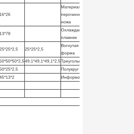
Материал для
16*26
перочинного
ножа
Охлаждающий
13*78
плавник
Вогнутая
25*25*2,5
25*25*2,5
форма
50*50*50*2,5
49,1*49,1*49,1*2,5
Треугольник
50*25*2,5
Полукруг
45*13*2
Информация