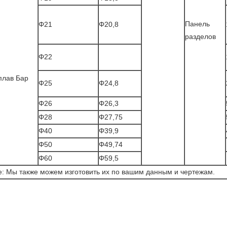
Панель
Φ21
Φ20,8
разделов
Φ22
плав Бар
Φ25
Φ24,8
Φ26
Φ26,3
Φ28
Φ27,75
Φ40
Φ39,9
Φ50
Φ49,74
Φ60
Φ59,5
e: Мы также можем изготовить их по вашим данным и чертежам.