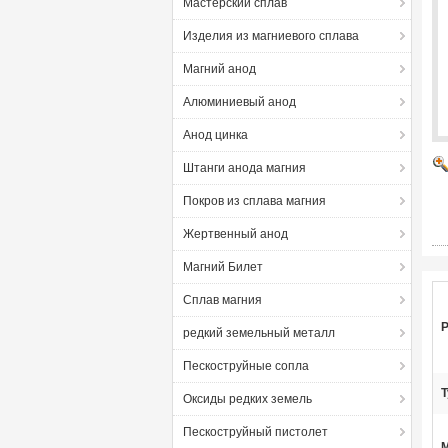
Мастерский сплав
Изделия из магниевого сплава
Магний анод
Алюминиевый анод
Анод цинка
Штанги анода магния
Покров из сплава магния
Жертвенный анод
Магний Билет
Сплав магния
P
редкий земельный металл
Пескоструйные сопла
T
Оксиды редких земель
Пескоструйный пистолет
М