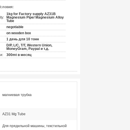
Условия:
1kg for Factory supply AZ31B
ty:
Magnesium Pipe/ Magnesium Alloy
Tube
negotiable
on wooden box
1 день для 10 тонн
D/P, L/C, T/T, Western Union,
MoneyGram, Paypal и т.д.
и:
300mt в месяц
магниевая трубка
AZ31 Mg Tube
Для прядильной машины, текстильной