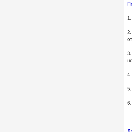
П
1.
2.
от
3
н
4
5.
6
Др