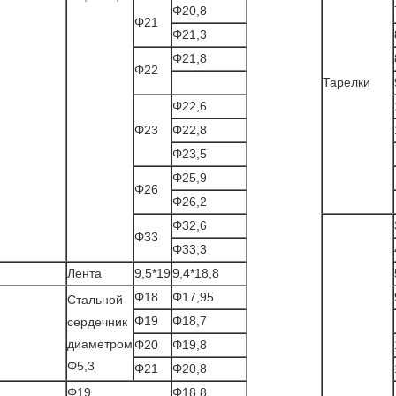
Φ20,8
Φ21
Φ21,3
Φ21,8
Φ22
Тарелки
Φ22,6
Φ23
Φ22,8
Φ23,5
Φ25,9
Φ26
Φ26,2
Φ32,6
Φ33
Φ33,3
Лента
9,5*19
9,4*18,8
Φ18
Φ17,95
Стальной
Φ19
Φ18,7
сердечник
диаметром
Φ20
Φ19,8
Φ5,3
Φ21
Φ20,8
Φ19
Φ18,8