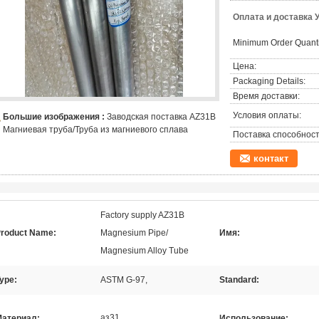
Оплата и доставка 
Minimum Order Quanti
Цена:
Packaging Details:
Время доставки:
Условия оплаты:
Большие изображения :
Заводская поставка AZ31B
Магниевая труба/Труба из магниевого сплава
Поставка способност
контакт
Factory supply AZ31B
roduct Name:
Magnesium Pipe/
Имя:
Magnesium Alloy Tube
ype:
ASTM G-97,
Standard:
аз31
атериал:
Использование: