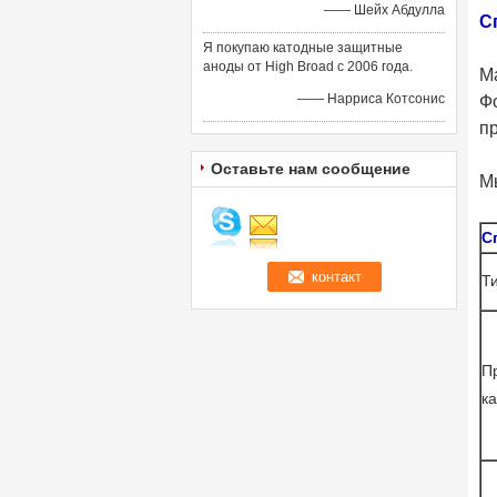
—— Шейх Абдулла
С
Я покупаю катодные защитные
аноды от High Broad с 2006 года.
М
—— Нарриса Котсонис
Ф
п
Оставьте нам сообщение
М
С
Т
П
к