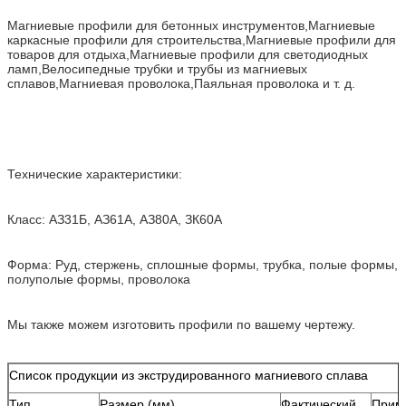
Магниевые профили для бетонных инструментов,Магниевые
каркасные профили для строительства,Магниевые профили для
товаров для отдыха,Магниевые профили для светодиодных
ламп,Велосипедные трубки и трубы из магниевых
сплавов,Магниевая проволока,Паяльная проволока и т. д.
Технические характеристики:
Класс: АЗ31Б, АЗ61А, АЗ80А, ЗК60А
Форма: Руд, стержень, сплошные формы, трубка, полые формы,
полуполые формы, проволока
Мы также можем изготовить профили по вашему чертежу.
Список продукции из экструдированного магниевого сплава
Тип
Размер (мм)
Фактический
Прим