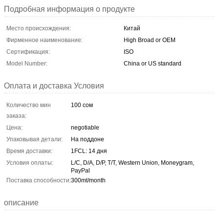
Подробная информация о продукте
Место происхождения:
Китай
Фирменное наименование:
High Broad or OEM
Сертификация:
ISO
Model Number:
China or US standard
Оплата и доставка Условия
Количество мин
100 сом
заказа:
Цена:
negotiable
Упаковывая детали:
На поддоне
Время доставки:
1FCL: 14 дня
Условия оплаты:
L/C, D/A, D/P, T/T, Western Union, Moneygram,
PayPal
Поставка способности:
300mt/month
описание