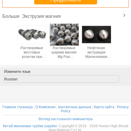
Экструзия магния
Больше
оримый
Растворимые
Растворимые
Нефтяная
Нефтеэкс
ый сплав
мостовые
шарики магния
экстракция
Магний 
овой
розетки при
Mg Frac
Магнезиевая
Бил
етки
бурении нефти
являются
сплав Билет для
Раство
уется в
свыше 250 МПа
специализированными
скважины
шарики Ф
ной и
инструментами,
Растворяющий
нефтя
Измените язык
овой
используемыми в
нефть и газ
бурении
енности,
гидравлическом
Растворимый
180 Mpa 
Russian
овое
гидравлическом
Растворимый
сфе
ование,
нефтяном и
ический
газовом
кинг
производстве.
Главная страница
|
О Компании
|
контактные данные
|
Карта сайта
|
Privacy
Policy
Взгляд настольного компьютера
Китай магниевая трубка supplier.
Copyright © 2016 - 2026 Hunan High Broad
New Material Co.Ltd..