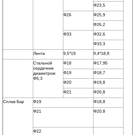
Φ23,5
Φ26
Φ25,9
Φ26,2
Φ33
Φ32,6
Φ33,3
Лента
9,5*19
9,4*18,8
Стальной
Φ18
Φ17,95
сердечник
Φ19
Φ18,7
диаметром
Φ5,3
Φ20
Φ19,8
Φ21
Φ20,8
Сплав Бар
Φ19
Φ18,8
Φ21
Φ20,8
Φ22