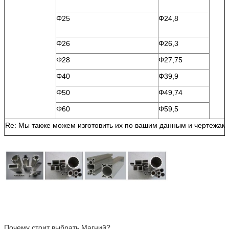
Φ25
Φ24,8
Φ26
Φ26,3
Φ28
Φ27,75
Φ40
Φ39,9
Φ50
Φ49,74
Φ60
Φ59,5
Re: Мы также можем изготовить их по вашим данным и чертежам.
Почему стоит выбрать Магний?