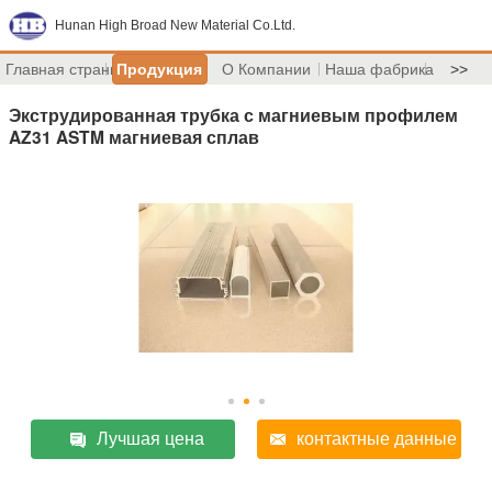
Hunan High Broad New Material Co.Ltd.
Главная страница
Продукция
О Компании
Наша фабрика
>>
Экструдированная трубка с магниевым профилем
AZ31 ASTM магниевая сплав
Лучшая цена
контактные данные