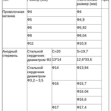
размер (мм)
Проволочная
Φ4
Φ4
катанка
Φ5
Φ4,9
Φ6
Φ5,92
Φ8
Φ8,04
Φ11
Φ10,9
Анодный
Стальной
С=20
S=19,7
стержень
сердечник
13*14
12,6*33,6
диаметром Φ2
Стальной
Φ14
Φ13,94
сердечник
диаметром
Φ3,2～3,5
Φ16
Φ15,7
Φ16.04
Φ16,6
Φ17
Φ17,4