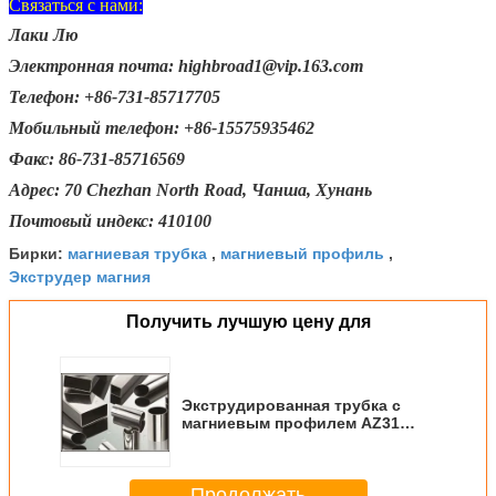
Связаться с нами:
Лаки Лю
Электронная почта: highbroad1@vip.163.com
Телефон: +86-731-85717705
Мобильный телефон: +86-15575935462
Факс: 86-731-85716569
Адрес: 70 Chezhan North Road, Чанша, Хунань
Почтовый индекс: 410100
магниевая трубка
магниевый профиль
Бирки:
,
,
Экструдер магния
Получить лучшую цену для
Экструдированная трубка с
магниевым профилем AZ31
ASTM магниевая сплав
Продолжать