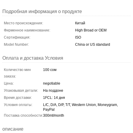
Подробная информация о продукте
Место происхождения:
Китай
Фирменное наименование:
High Broad or OEM
Сертификация:
ISO
Model Number:
China or US standard
Оплата и доставка Условия
Количество мин
100 сом
заказа:
Цена:
negotiable
Упаковывая детали:
На поддоне
Время доставки:
1FCL: 14 дня
Условия оплаты:
L/C, D/A, D/P, T/T, Western Union, Moneygram,
PayPal
Поставка способности:
300mt/month
описание