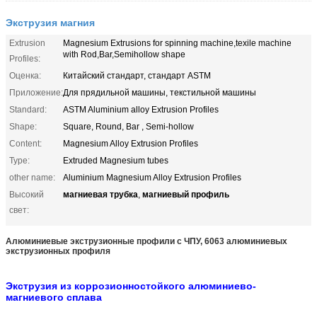
Экструзия магния
Extrusion
Magnesium Extrusions for spinning machine,texile machine
with Rod,Bar,Semihollow shape
Profiles:
Оценка:
Китайский стандарт, стандарт ASTM
Приложение:
Для прядильной машины, текстильной машины
Standard:
ASTM Aluminium alloy Extrusion Profiles
Shape:
Square, Round, Bar , Semi-hollow
Content:
Magnesium Alloy Extrusion Profiles
Type:
Extruded Magnesium tubes
other name:
Aluminium Magnesium Alloy Extrusion Profiles
магниевая трубка
магниевый профиль
Высокий
,
свет:
Алюминиевые экструзионные профили с ЧПУ, 6063 алюминиевых
экструзионных профиля
Экструзия из коррозионностойкого алюминиево-
магниевого сплава