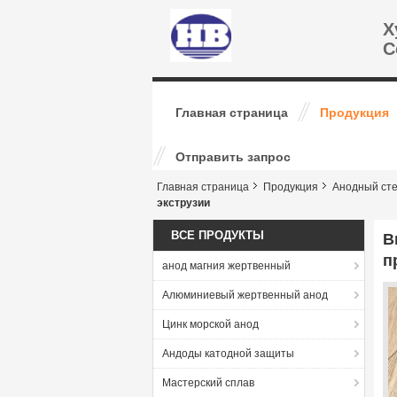
Х
C
Главная страница
Продукция
Отправить запрос
Главная страница
Продукция
Анодный сте
экструзии
ВСЕ ПРОДУКТЫ
В
п
анод магния жертвенный
Алюминиевый жертвенный анод
Цинк морской анод
Андоды катодной защиты
Мастерский сплав