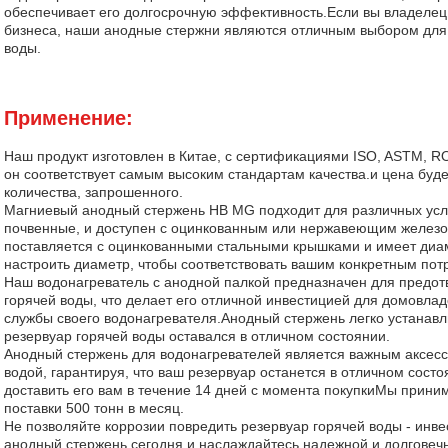
обеспечивает его долгосрочную эффективность.Если вы владелец
бизнеса, наши анодные стержни являются отличным выбором для 
воды.
Применение:
Наш продукт изготовлен в Китае, с сертификациями ISO, ASTM, RO
он соответствует самым высоким стандартам качества.и цена буде
количества, запрошенного.
Магниевый анодный стержень HB MG подходит для различных усл
почвенные, и доступен с оцинкованным или нержавеющим желез
поставляется с оцинкованными стальными крышками и имеет диа
настроить диаметр, чтобы соответствовать вашим конкретным пот
Наш водонагреватель с анодной палкой предназначен для предот
горячей воды, что делает его отличной инвестицией для домовлад
службы своего водонагревателя.Анодный стержень легко устанавл
резервуар горячей воды оставался в отличном состоянии.
Анодный стержень для водонагревателей является важным аксесс
водой, гарантируя, что ваш резервуар останется в отличном сост
доставить его вам в течение 14 дней с момента покупкиМы прини
поставки 500 тонн в месяц.
Не позволяйте коррозии повредить резервуар горячей воды - инв
анодный стержень сегодня и наслаждайтесь надежной и долговечн