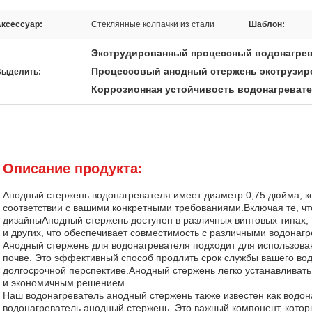
ксессуар:
Стеклянные колпачки из стали
Шаблон:
Экструдированный процессный водонагрев
Процессовый анодный стержень экструзи
Выделить:
Коррозионная устойчивость водонагреват
Описание продукта:
Анодный стержень водонагревателя имеет диаметр 0,75 дюйма, к
соответствии с вашими конкретными требованиями.Включая те, ч
дизайныАнодный стержень доступен в различных винтовых типах, 
и других, что обеспечивает совместимость с различными водонаг
Анодный стержень для водонагревателя подходит для использовани
почве. Это эффективный способ продлить срок службы вашего вод
долгосрочной перспективе.Анодный стержень легко устанавливать 
и экономичным решением.
Наш водонагреватель анодный стержень также известен как водо
водонагреватель анодный стержень. Это важный компонент, кото