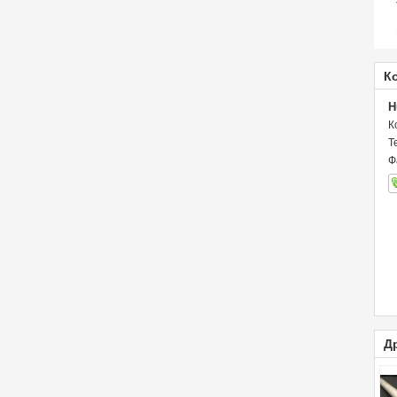
К
H
К
Т
Ф
Д