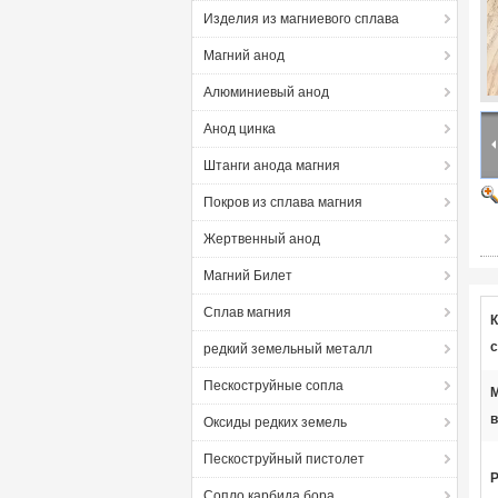
Изделия из магниевого сплава
Магний анод
Алюминиевый анод
Анод цинка
Штанги анода магния
Покров из сплава магния
Жертвенный анод
Магний Билет
Сплав магния
К
с
редкий земельный металл
Пескоструйные сопла
в
Оксиды редких земель
Пескоструйный пистолет
Р
Сопло карбида бора