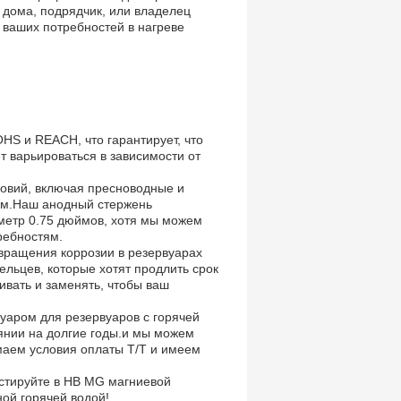
 дома, подрядчик, или владелец
ваших потребностей в нагреве
HS и REACH, что гарантирует, что
т варьироваться в зависимости от
овий, включая пресноводные и
ом.Наш анодный стержень
метр 0.75 дюймов, хотя мы можем
ребностям.
вращения коррозии в резервуарах
ельцев, которые хотят продлить срок
ивать и заменять, чтобы ваш
уаром для резервуаров с горячей
оянии на долгие годы.и мы можем
маем условия оплаты T/T и имеем
естируйте в HB MG магниевой
ой горячей водой!