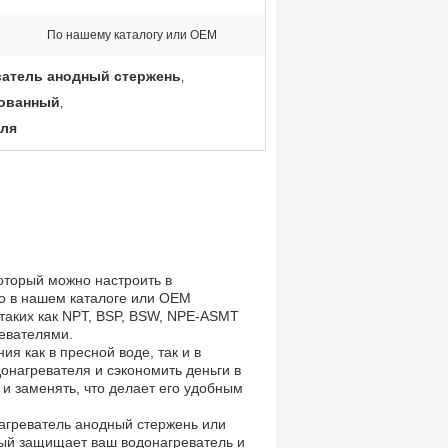
По нашему каталогу или OEM
атель анодный стержень
,
рованный
,
еля
оторый можно настроить в
то в нашем каталоге или OEM
таких как NPT, BSP, BSW, NPE-ASMT
ревателями.
я как в пресной воде, так и в
онагревателя и сэкономить деньги в
и заменять, что делает его удобным
нагреватель анодный стержень или
рый защищает ваш водонагреватель и