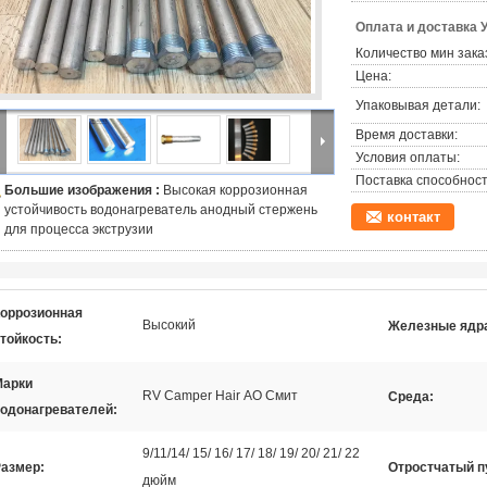
Оплата и доставка 
Количество мин зака
Цена:
Упаковывая детали:
Время доставки:
Условия оплаты:
Поставка способност
Большие изображения :
Высокая коррозионная
устойчивость водонагреватель анодный стержень
контакт
для процесса экструзии
оррозионная
Высокий
Железные ядр
тойкость:
Марки
RV Camper Hair АО Смит
Среда:
одонагревателей:
9/11/14/ 15/ 16/ 17/ 18/ 19/ 20/ 21/ 22
азмер:
Отростчатый п
дюйм