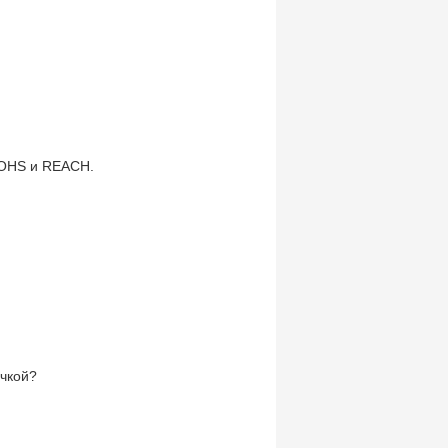
ROHS и REACH.
очкой?