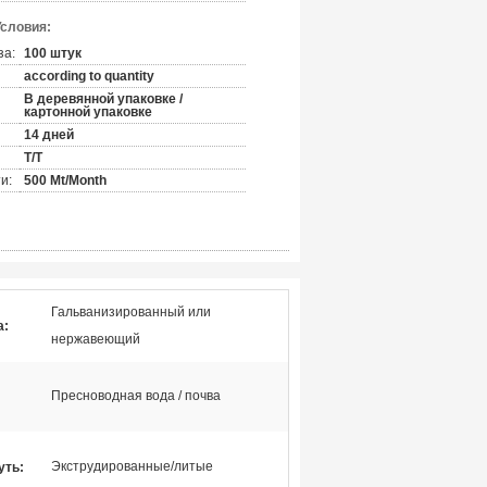
Условия:
за:
100 штук
according to quantity
В деревянной упаковке /
картонной упаковке
14 дней
Т/Т
и:
500 Mt/Month
Гальванизированный или
а:
нержавеющий
Пресноводная вода / почва
Экструдированные/литые
уть: