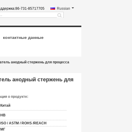
ддержка:
86-731-85717705
Russian
search
контактные данные
атель анодный стержень для процесса
тель анодный стержень для
ция о продукте:
Китай
HB
ISO / ASTM / ROHS /REACH
МГ