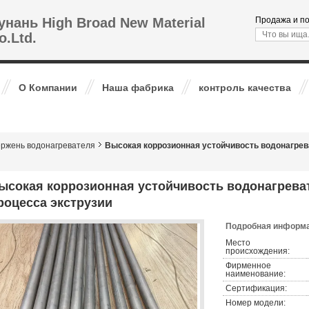
унань High Broad New Material
Продажа и по
o.Ltd.
О Компании
Наша фабрика
контроль качества
ржень водонагревателя
Высокая коррозионная устойчивость водонагрев
ысокая коррозионная устойчивость водонагрева
роцесса экструзии
Подробная информа
Место
происхождения:
Фирменное
наименование:
Сертификация:
Номер модели: