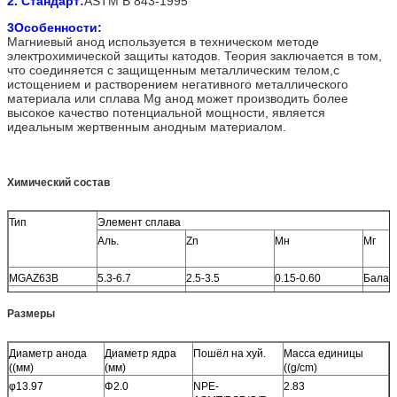
2. Стандарт:
ASTM B 843-1995
3Особенности:
Магниевый анод используется в техническом методе
электрохимической защиты катодов. Теория заключается в том,
что соединяется с защищенным металлическим телом,с
истощением и растворением негативного металлического
материала или сплава Mg анод может производить более
высокое качество потенциальной мощности, является
идеальным жертвенным анодным материалом.
Химический состав
Тип
Элемент сплава
Аль.
Zn
Мн
Мг
MGAZ63B
5.3-6.7
2.5-3.5
0.15-0.60
Балан
MGAZ31B
2.7-3.5
0.6-1.4
0.2-1.0
Балан
Размеры
Диаметр анода
Диаметр ядра
Пошёл на хуй.
Масса единицы
((мм)
(мм)
((g/cm)
φ13.97
Φ2.0
NPE-
2.83