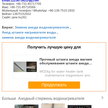
Email:122367362@qq.com
Телефон: +86-731-85717705
Факс: +86-731-85716569
Мобильный телефон / WhatsApp: +86-139-7515-2932
Вейчат:13975152932
Скайп: jane.hu261
Замена анода водонагревателя
Бирки:
,
Анод штанги нагревателя воды
,
замена анода водонагревателя
Получить лучшую цену для
Прочный штанга анода магния
обслуживания штанги анода
бака водонагревателя легкая
MOQ：
1kg for water heater tank
maintenance magnesium anode
rod for sale
Продолжать
Анодный стержень водонагревателя
Больше