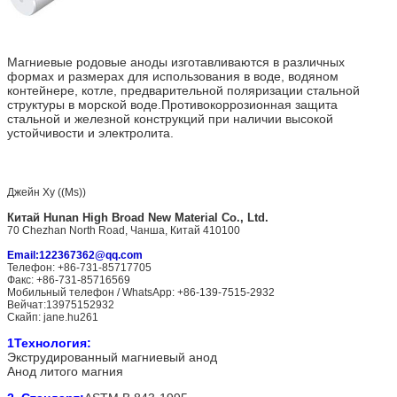
Магниевые родовые аноды изготавливаются в различных
формах и размерах для использования в воде, водяном
контейнере, котле, предварительной поляризации стальной
структуры в морской воде.Противокоррозионная защита
стальной и железной конструкций при наличии высокой
устойчивости и электролита.
Джейн Ху ((Ms))
Китай
Hunan High Broad New Material Co., Ltd.
70 Chezhan North Road, Чанша, Китай 410100
Email:122367362@qq.com
Телефон: +86-731-85717705
Факс: +86-731-85716569
Мобильный телефон / WhatsApp: +86-139-7515-2932
Вейчат:13975152932
Скайп: jane.hu261
1Технология:
Экструдированный магниевый анод
Анод литого магния