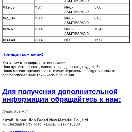
ASMT/BSP/G/R
Ф19.05
Φ3.4
NPE-
5.66
ASMT/BSP/G/R
Φ21.34
Φ3.4
NPE-
6.85
ASMT/BSP/G/R
Φ26.67
Φ3.4
NPE-
10.42
ASMT/BSP/G/R
Φ33.40
Φ3.4
NPE-
16.08
ASMT/BSP/G/R
Ф39.65
Φ4.8
NPE-
23.07
Принцип компании:
ASMT/BSP/G/R
Φ51.40
Φ4.8
NPE-
37.96
Мы верим в непрерывные инновации.
ASMT/BSP/G/R
Наш дух: искренность, единство, преданность, трудолюбие.
Наша миссия: предоставлять самые передовые продукты и самые
* Размер на заказ доступен
профессиональные технические решения.
Для получения дополнительной
информации обращайтесь к нам:
Джейн Ху ((Ms))
Китай
Hunan High Broad New Material Co., Ltd.
70 Chezhan North Road, Чанша, Китай 410100