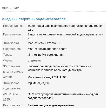
описание
Анодный стержень водонагревателя
Product Name:
water heater tank maintenance magnesium anode rod for
sale
Приложение:
Защита от коррозии,электрический водонагреватель и
т.д.
Химическая:
Магнезиевый стержень
Содержание:
Магнезиевая анодная трость
Товар:
Инглот из Mg-соединения
Форма:
стержень
Жертвенная
Высокопроизводительный литой стержень из
магниевого сплава большого диаметра
штанга анода:
AZ63B:
Магниевый анод AZ31, AZ91
Химическое
Mg,Mn,Al,Zn,Cu
содержание:
ASTM B 843-
OEM экструдированный/литой магниевый анод для
водонагревателей
1995:
Замена анода водонагревателя
Высокий свет:
,