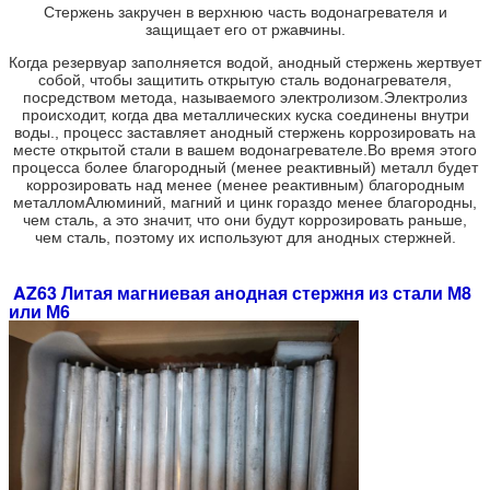
Стержень закручен в верхнюю часть водонагревателя и
защищает его от ржавчины.
Когда резервуар заполняется водой, анодный стержень жертвует
собой, чтобы защитить открытую сталь водонагревателя,
посредством метода, называемого электролизом.Электролиз
происходит, когда два металлических куска соединены внутри
воды., процесс заставляет анодный стержень коррозировать на
месте открытой стали в вашем водонагревателе.Во время этого
процесса более благородный (менее реактивный) металл будет
коррозировать над менее (менее реактивным) благородным
металломАлюминий, магний и цинк гораздо менее благородны,
чем сталь, а это значит, что они будут коррозировать раньше,
чем сталь, поэтому их используют для анодных стержней.
AZ63 Литая магниевая анодная стержня из стали М8
или М6