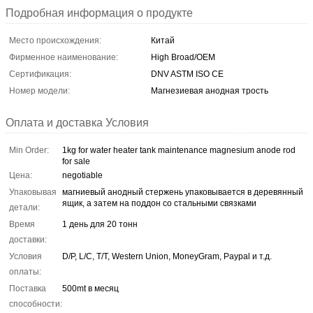
Подробная информация о продукте
Место происхождения:
Китай
Фирменное наименование:
High Broad/OEM
Сертификация:
DNV ASTM ISO CE
Номер модели:
Магнезиевая анодная трость
Оплата и доставка Условия
Min Order:
1kg for water heater tank maintenance magnesium anode rod
for sale
Цена:
negotiable
Упаковывая
магниевый анодный стержень упаковывается в деревянный
ящик, а затем на поддон со стальными связками
детали:
Время
1 день для 20 тонн
доставки:
Условия
D/P, L/C, T/T, Western Union, MoneyGram, Paypal и т.д.
оплаты:
Поставка
500mt в месяц
способности: