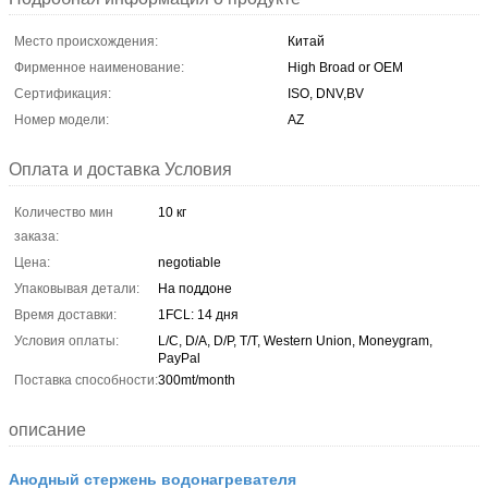
Место происхождения:
Китай
Фирменное наименование:
High Broad or OEM
Сертификация:
ISO, DNV,BV
Номер модели:
AZ
Оплата и доставка Условия
Количество мин
10 кг
заказа:
Цена:
negotiable
Упаковывая детали:
На поддоне
Время доставки:
1FCL: 14 дня
Условия оплаты:
L/C, D/A, D/P, T/T, Western Union, Moneygram,
PayPal
Поставка способности:
300mt/month
описание
Анодный стержень водонагревателя