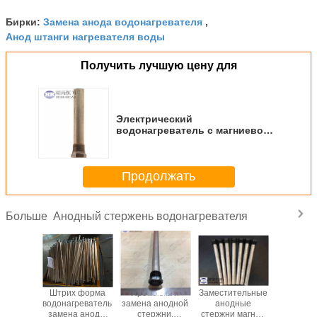
Замена анода водонагревателя
Бирки:
,
Анод штанги нагревателя воды
Получить лучшую цену для
Электрический
водонагреватель с магниевой
лентой
Продолжать
Анодный стержень водонагревателя
Больше
31
Штрих форма
Промывка и
Заместительные
RV Campe
зиевый
водонагреватель
замена анодной
анодные
AO Sm
реватель
замена анода,
стержни,
стержни магния
совмес