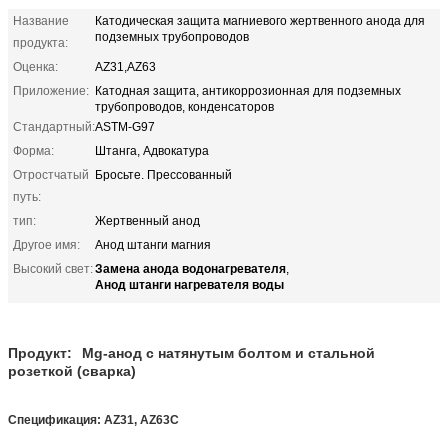
Название
Катодическая защита магниевого жертвенного анода для
подземных трубопроводов
продукта:
Оценка:
AZ31,AZ63
Приложение:
Катодная защита, антикоррозионная для подземных
трубопроводов, конденсаторов
Стандартный:
ASTM-G97
Форма:
Штанга, Адвокатура
Отростчатый
Бросьте. Прессованный
путь:
тип:
Жертвенный анод
Другое имя:
Анод штанги магния
Замена анода водонагревателя
Высокий свет:
,
Анод штанги нагревателя воды
Продукт:
Mg-анод с натянутым болтом и стальной
розеткой (сварка)
Спецификация: AZ31, AZ63C