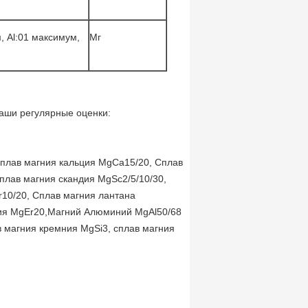
, Al:01 максимум,
Мг
наши регулярные оценки:
Сплав магния кальция MgCa15/20, Сплав
лав магния скандия MgSc2/5/10/30,
10/20, Сплав магния лантана
бия MgEr20,Магний Алюминий MgAl50/68
в магния кремния MgSi3, сплав магния