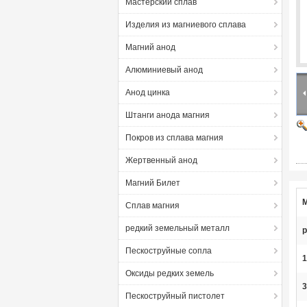
Мастерский сплав
Изделия из магниевого сплава
Магний анод
Алюминиевый анод
Анод цинка
Штанги анода магния
Покров из сплава магния
Жертвенный анод
Магний Билет
М
Сплав магния
редкий земельный металл
р
Пескоструйные сопла
1
Оксиды редких земель
3
Пескоструйный пистолет