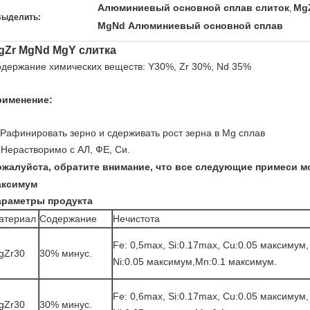
Алюминиевый основной сплав слиток
Mg
,
Выделить:
MgNd Алюминиевый основной сплав
gZr MgNd MgY слитка
держание химических веществ: Y30%, Zr 30%, Nd 35%
рименение:
 Рафинировать зерно и сдерживать рост зерна в Mg сплав
 Нерастворимо с АЛ, ФЕ, Си.
жалуйста, обратите внимание, что все следующие примеси м
аксимум
араметры продукта
атериал
Содержание
Нечистота
Fe: 0,5max, Si:0.17max, Cu:0.05 максимум,
gZr30
30% минус.
Ni:0.05 максимум,Mn:0.1 максимум.
Fe: 0,6max, Si:0.17max, Cu:0.05 максимум,
gZr30
30% минус.