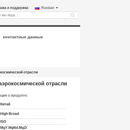
ажа и поддержка:
Russian
search
контактные данные
окосмической отрасли
аэрокосмической отрасли
ция о продукте:
Китай
High Broad
ISO
MgY MgNd MgZr