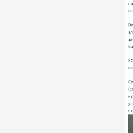
ни
вс
Во
эл
за
ба
3C
ви
Сп
(с
из
ун
от