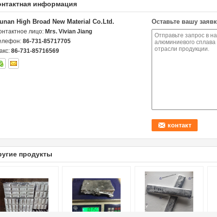
онтактная информация
unan High Broad New Material Co.Ltd.
Оставьте вашу заявк
онтактное лицо:
Mrs. Vivian Jiang
елефон:
86-731-85717705
акс:
86-731-85716569
ругие продукты