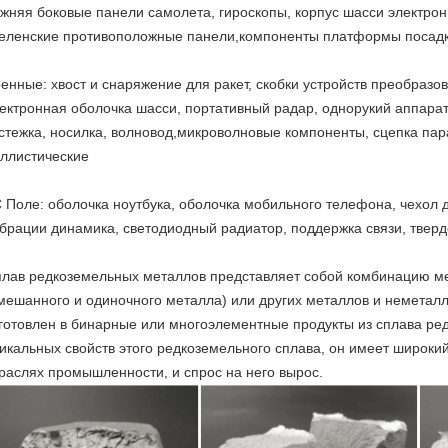
жняя боковые панели самолета, гироскопы, корпус шасси электро
еленские противоположные панели,компоненты платформы посадк
енные: хвост и снаряжение для ракет, скобки устройств преобразо
ектронная оболочка шасси, портативный радар, однорукий аппара
стежка, носилка, волновод,микроволновые компоненты, сцепка па
ллистические
 Поле: оболочка ноутбука, оболочка мобильного телефона, чехол д
брации динамика, светодиодный радиатор, поддержка связи, тверд
лав редкоземельных металлов представляет собой комбинацию м
мешанного и одиночного металла) или других металлов и неметалл
готовлен в бинарные или многоэлементные продукты из сплава ре
икальных свойств этого редкоземельного сплава, он имеет широки
раслях промышленности, и спрос на него вырос.