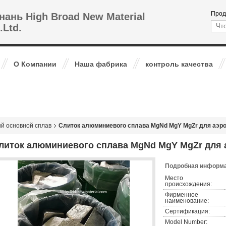
Прод
нань High Broad New Material
.Ltd.
О Компании
Наша фабрика
контроль качества
й основной сплав
Слиток алюминиевого сплава MgNd MgY MgZr для аэр
литок алюминиевого сплава MgNd MgY MgZr для 
Подробная информа
Место
происхождения:
Фирменное
наименование:
Сертификация:
Model Number: