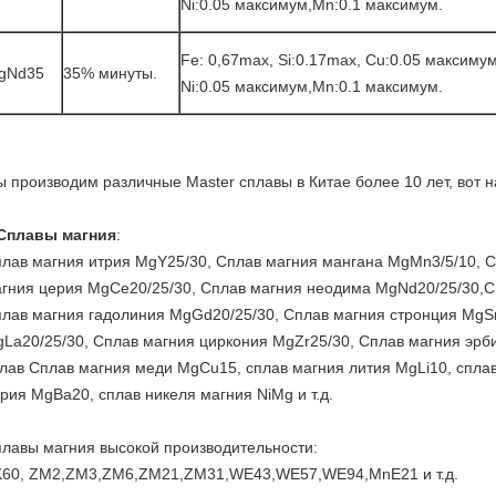
Ni:0.05 максимум,Mn:0.1 максимум.
Fe: 0,67max, Si:0.17max, Cu:0.05 максимум
gNd35
35% минуты.
Ni:0.05 максимум,Mn:0.1 максимум.
 производим различные Master сплавы в Китае более 10 лет, вот 
Сплавы магния
:
лав магния итрия MgY25/30, Сплав магния мангана MgMn3/5/10, 
гния церия MgCe20/25/30, Сплав магния неодима MgNd20/25/30,Сп
лав магния гадолиния MgGd20/25/30, Сплав магния стронция MgSr
La20/25/30, Сплав магния циркония MgZr25/30, Сплав магния эр
лав Сплав магния меди MgCu15, сплав магния лития MgLi10, спла
рия MgBa20, сплав никеля магния NiMg и т.д.
лавы магния высокой производительности:
60, ZM2,ZM3,ZM6,ZM21,ZM31,WE43,WE57,WE94,MnE21 и т.д.