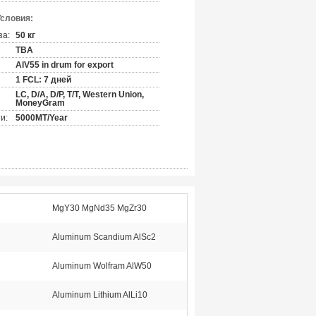
Условия:
за:
50 кг
TBA
AlV55 in drum for export
1 FCL: 7 дней
LC, D/A, D/P, T/T, Western Union,
MoneyGram
и:
5000MT/Year
MgY30 MgNd35 MgZr30
Aluminum Scandium AlSc2
Aluminum Wolfram AlW50
Aluminum Lithium AlLi10