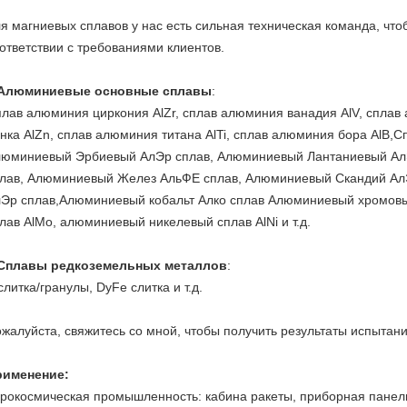
я магниевых сплавов у нас есть сильная техническая команда, что
ответствии с требованиями клиентов.
Алюминиевые основные сплавы
:
лав алюминия циркония AlZr, сплав алюминия ванадия AlV, сплав
нка AlZn, сплав алюминия титана AlTi, сплав алюминия бора AlB,
юминиевый Эрбиевый АлЭр сплав, Алюминиевый Лантаниевый Ал
лав, Алюминиевый Желез АльФЕ сплав, Алюминиевый Скандий Ал
Эр сплав,Алюминиевый кобальт Алко сплав Алюминиевый хромовы
лав AlMo, алюминиевый никелевый сплав AlNi и т.д.
Сплавы редкоземельных металлов
:
слитка/гранулы, DyFe слитка и т.д.
жалуйста, свяжитесь со мной, чтобы получить результаты испыт
рименение:
рокосмическая промышленность: кабина ракеты, приборная панель,