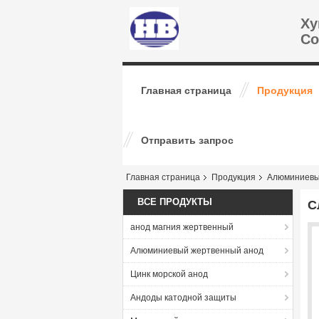
Ху
Co
Главная страница
Продукция
Отправить запрос
Главная страница
Продукция
Алюминиевы
ВСЕ ПРОДУКТЫ
С
анод магния жертвенный
Алюминиевый жертвенный анод
Цинк морской анод
Андоды катодной защиты