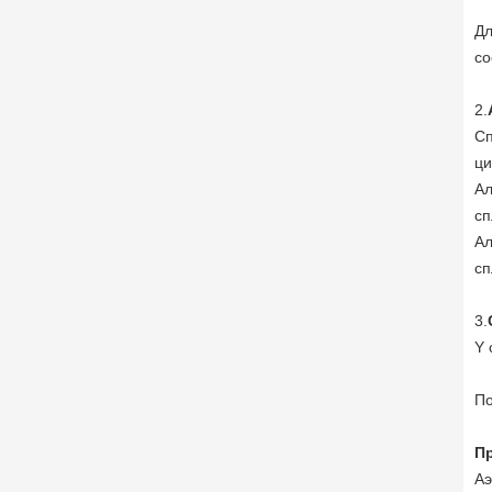
Дл
со
2.
Сп
ци
Ал
сп
Ал
сп
3.
Y 
По
П
Аэ