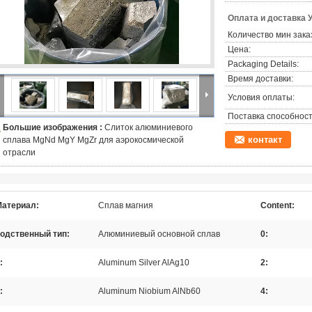
Оплата и доставка 
Количество мин зака
Цена:
Packaging Details:
Время доставки:
Условия оплаты:
Поставка способност
Большие изображения :
Слиток алюминиевого
контакт
сплава MgNd MgY MgZr для аэрокосмической
отрасли
атериал:
Сплав магния
Content:
одственный тип:
Алюминиевый основной сплав
0:
:
Aluminum Silver AlAg10
2:
:
Aluminum Niobium AlNb60
4: