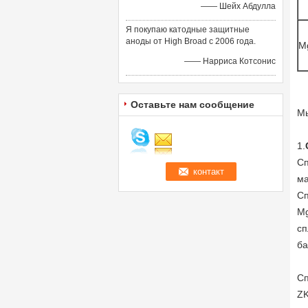
—— Шейх Абдулла
Я покупаю катодные защитные
аноды от High Broad с 2006 года.
M
—— Нарриса Котсонис
Оставьте нам сообщение
Мы
1.
Сп
ма
Сп
Mg
сп
ба
Сп
ZK