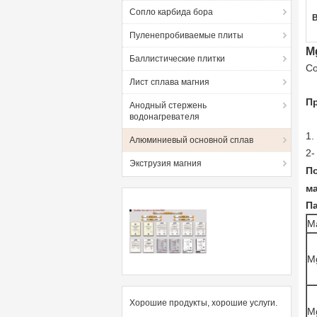
Сопло карбида бора
Пуленепробиваемые плиты
M
Баллистические плитки
Со
Лист сплава магния
П
Анодный стержень
водонагревателя
1.
Алюминиевый основной сплав
2-
Экструзия магния
По
м
П
М
M
Хорошие продукты, хорошие услуги.
M