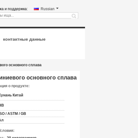
а и поддержка:
Russian
search
контактные данные
вого основного сплава
иниевого основного сплава
ция о продукте:
Хунань Китай
HB
ISO / ASTM / GB
Ал
Условия: