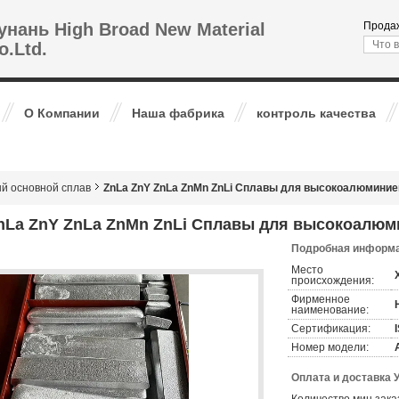
унань High Broad New Material
Продаж
o.Ltd.
О Компании
Наша фабрика
контроль качества
й основной сплав
ZnLa ZnY ZnLa ZnMn ZnLi Сплавы для высокоалюминие
nLa ZnY ZnLa ZnMn ZnLi Сплавы для высокоалюм
Подробная информа
Место
происхождения:
Фирменное
наименование:
Сертификация:
Номер модели:
Оплата и доставка 