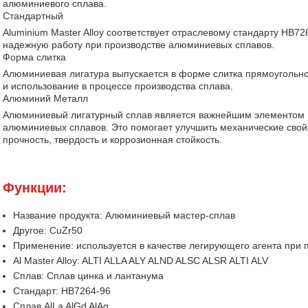
алюминиевого сплава.
Стандартный
Aluminium Master Alloy соответствует отраслевому стандарту HB7
надежную работу при производстве алюминиевых сплавов.
Форма слитка
Алюминиевая лигатура выпускается в форме слитка прямоугольн
и использование в процессе производства сплава.
Алюминий Металл
Алюминиевый лигатурный сплав является важнейшим элементом в
алюминиевых сплавов. Это помогает улучшить механические свойст
прочность, твердость и коррозионная стойкость.
Функции:
Название продукта: Алюминиевый мастер-сплав
Другое: CuZr50
Применение: используется в качестве легирующего агента при
Al Master Alloy: ALTI ALLA ALY ALND ALSC ALSR ALTI ALV
Сплав: Сплав цинка и лантанума
Стандарт: HB7264-96
Сплав AlLa AlGd AlAg