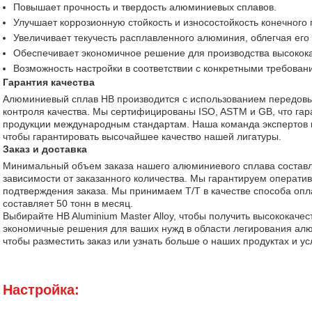
Повышает прочность и твердость алюминиевых сплавов.
Улучшает коррозионную стойкость и износостойкость конечного 
Увеличивает текучесть расплавленного алюминия, облегчая его
Обеспечивает экономичное решение для производства высокок
Возможность настройки в соответствии с конкретными требован
Гарантия качества
Алюминиевый сплав HB производится с использованием передовых
контроля качества. Мы сертифицированы ISO, ASTM и GB, что гар
продукции международным стандартам. Наша команда экспертов 
чтобы гарантировать высочайшее качество нашей лигатуры.
Заказ и доставка
Минимальный объем заказа нашего алюминиевого сплава составля
зависимости от заказанного количества. Мы гарантируем оператив
подтверждения заказа. Мы принимаем T/T в качестве способа опл
составляет 50 тонн в месяц.
Выбирайте HB Aluminium Master Alloy, чтобы получить высококаче
экономичные решения для ваших нужд в области легирования алю
чтобы разместить заказ или узнать больше о наших продуктах и ​​ус
Настройка: