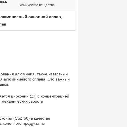
авы:
химические вещества
люминиевый основной сплав
,
лав
рования алюминия, также известный
ля алюминиевого сплава. Это важный
авов.
тся цирконий (Zr) с концентрацией
 механических свойств
коний (CuZr50) в качестве
 конечного продукта из