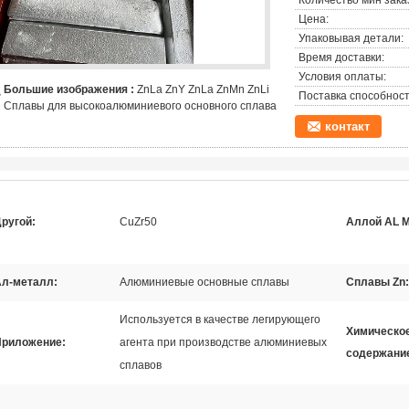
Количество мин зака
Цена:
Упаковывая детали:
Время доставки:
Условия оплаты:
Большие изображения :
ZnLa ZnY ZnLa ZnMn ZnLi
Поставка способност
Сплавы для высокоалюминиевого основного сплава
контакт
ругой:
CuZr50
Аллой AL 
л-металл:
Алюминиевые основные сплавы
Сплавы Zn:
Используется в качестве легирующего
Химическо
Приложение:
агента при производстве алюминиевых
содержани
сплавов