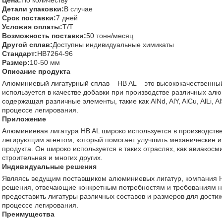
Цена:
По количеству
Детали упаковки:
В случае
Срок поставки:
7 дней
Условия оплаты:
Т/Т
Возможность поставки:
50 тонн/месяц
Другой сплав:
Доступны индивидуальные химикаты
Стандарт:
HB7264-96
Размер:
10-50 мм
Описание продукта
Алюминиевый лигатурный сплав – HB AL – это высококачественны
используется в качестве добавки при производстве различных алю
содержащая различные элементы, такие как AlNd, AlY, AlCu, AlLi, A
процессе легирования.
Приложение
Алюминиевая лигатура HB AL широко используется в производств
легирующим агентом, который помогает улучшить механические и
продукта. Он широко используется в таких отраслях, как авиакосм
строительная и многих других.
Индивидуальные решения
Являясь ведущим поставщиком алюминиевых лигатур, компания 
решения, отвечающие конкретным потребностям и требованиям 
предоставить лигатуры различных составов и размеров для дости
процессе легирования.
Преимущества