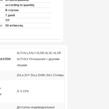
за:
20 килограммов
according to quantity
В случае
7 дней
Т/Т
и:
50 мт/месяц
ALTI ALLA ALY ALND ALSC ALSR
MASTER:
ALTI ALV Отношения с другими
лицами
ZnLa ZnY ZnLa ZnMn ZnLi Сплавы
е
Zr 3-15%
е:
Доступны индивидуальные