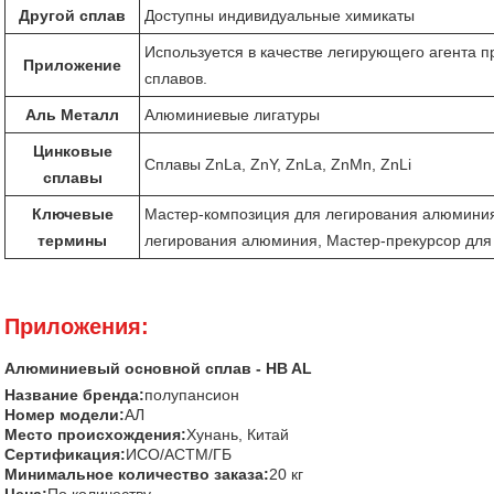
Другой сплав
Доступны индивидуальные химикаты
Используется в качестве легирующего агента 
Приложение
сплавов.
Аль Металл
Алюминиевые лигатуры
Цинковые
Сплавы ZnLa, ZnY, ZnLa, ZnMn, ZnLi
сплавы
Ключевые
Мастер-композиция для легирования алюминия
термины
легирования алюминия, Мастер-прекурсор дл
Приложения:
Алюминиевый основной сплав - HB AL
Название бренда:
полупансион
Номер модели:
АЛ
Место происхождения:
Хунань, Китай
Сертификация:
ИСО/АСТМ/ГБ
Минимальное количество заказа:
20 кг