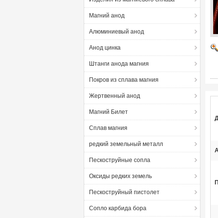
Магний анод
Алюминиевый анод
Анод цинка
Штанги анода магния
Покров из сплава магния
Жертвенный анод
Магний Билет
Д
Сплав магния
редкий земельный металл
А
Пескоструйные сопла
Оксиды редких земель
Пескоструйный пистолет
Сопло карбида бора