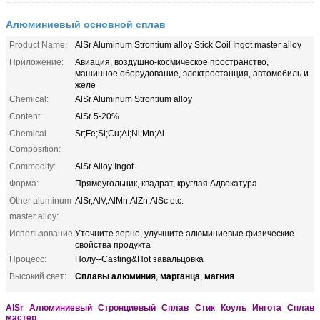
Алюминиевый основной сплав
Product Name:
AlSr Aluminum Strontium alloy Stick Coil Ingot master alloy
Приложение:
Авиация, воздушно-космическое пространство,
машинное оборудование, электростанция, автомобиль и
желе
Chemical:
AlSr Aluminum Strontium alloy
Content:
AlSr 5-20%
Chemical
Sr;Fe;Si;Cu;AI;Ni;Mn;Al
Composition:
Commodity:
AlSr Alloy Ingot
Форма:
Прямоугольник, квадрат, круглая Адвокатура
Other aluminum
AlSr,AlV,AlMn,AlZn,AlSc etc.
master alloy:
Использование:
Уточните зерно, улучшите алюминиевые физические
свойства продукта
Процесс:
Полу--Casting&Hot завальцовка
Сплавы алюминия
марганца
магния
Высокий свет:
,
,
AlSr Алюминиевый Стронциевый Сплав Стик Коуль Ингота Сплав
мастер