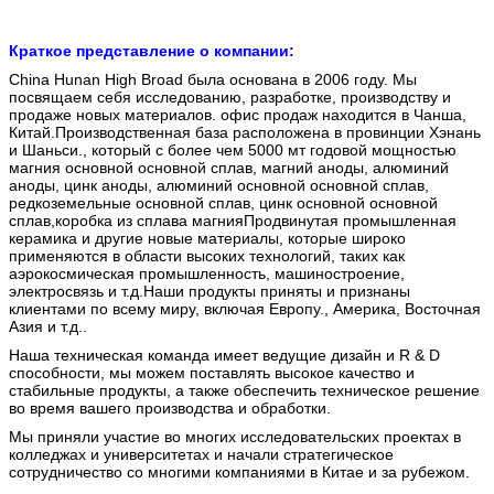
Краткое представление о компании:
China Hunan High Broad была основана в 2006 году. Мы
посвящаем себя исследованию, разработке, производству и
продаже новых материалов. офис продаж находится в Чанша,
Китай.Производственная база расположена в провинции Хэнань
и Шаньси., который с более чем 5000 мт годовой мощностью
магния основной основной сплав, магний аноды, алюминий
аноды, цинк аноды, алюминий основной основной сплав,
редкоземельные основной сплав, цинк основной основной
сплав,коробка из сплава магнияПродвинутая промышленная
керамика и другие новые материалы, которые широко
применяются в области высоких технологий, таких как
аэрокосмическая промышленность, машиностроение,
электросвязь и т.д.Наши продукты приняты и признаны
клиентами по всему миру, включая Европу., Америка, Восточная
Азия и т.д..
Наша техническая команда имеет ведущие дизайн и R & D
способности, мы можем поставлять высокое качество и
стабильные продукты, а также обеспечить техническое решение
во время вашего производства и обработки.
Мы приняли участие во многих исследовательских проектах в
колледжах и университетах и начали стратегическое
сотрудничество со многими компаниями в Китае и за рубежом.