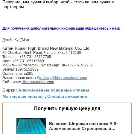
Поверьте, мы лучший выбор, чтобы стать вашим лучшим
партнером.
Для получения дополнительной информации обращайтесь к нам:
Джейн Ху ((Ms))
Китай
Hunan High Broad New Material Co., Ltd.
70 Chezhan North Road, Чанша, Китай 410100
Телефон: +86-731-85717705
Факс: +86-731-85716569
Мобильный телефон / WhatsApp: +86-139-7515-2932
Вейчат:13975152932
Скайп: jane.hu261
Электронная почта:
Джейнху@hbnewmaterial.com
Сайт: www.
Hbnewmaterial.com
Алюминиевые основные сплавы
Бирки:
,
Магниевые сплавы
Сплавы алюминия
,
Получить лучшую цену для
Высокая Широкая поставка AlSr
Алюминиевый Стронциевый
сплав Stick Coil Ingot Master