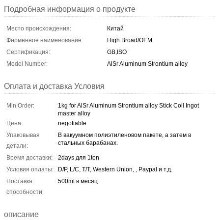
Подробная информация о продукте
Место происхождения:
Китай
Фирменное наименование:
High Broad/OEM
Сертификация:
GB,ISO
Model Number:
AlSr Aluminum Strontium alloy
Оплата и доставка Условия
Min Order:
1kg for AlSr Aluminum Strontium alloy Stick Coil Ingot
master alloy
Цена:
negotiable
Упаковывая
В вакуумном полиэтиленовом пакете, а затем в
стальных барабанах.
детали:
Время доставки:
2days для 1ton
Условия оплаты:
D/P, L/C, T/T, Western Union, , Paypal и т.д.
Поставка
500mt в месяц
способности:
описание