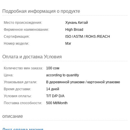
Подробная информация о продукте
Место происхождения:
Хунань Китай
Фирменное наименование:
High Broad
Сертификация:
ISO / ASTM / ROHS /REACH
Номер модели:
Мэг
Оплата и доставка Условия
Количество мин заказа:
100 сом
Цена:
according to quantity
Упаковывая детали:
В деревянной упаковке / картонной упаковке
Время доставки:
14 дней
Условия оплаты:
T/T D/P D/A
Поставка способности:
500 Mt/Month
описание
Лист сплава магния