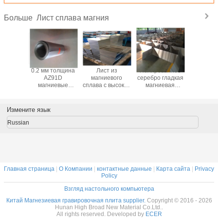
Лист сплава магния
Больше
на для
0.2 мм толщина
Лист из
Полированное
99,
вировки
AZ91D
магниевого
серебро гладкая
Металли
ниевого
магниевые
сплава с высокой
магниевая
пластины
а AZ31
фольги для
прочностью для
сплавная плита
особой ч
60 WE43
исследований
обработки с
Стержень Бар
толщиной
ластины
тестирования
помощью CNC и
Тиксотропная
инструме
Измените язык
мобильный
горячего
операция для
плита
динамик 0.1 мм
штампования
конкретной
приспосо
Russian
AZ31
прочности
Главная страница
|
О Компании
|
контактные данные
|
Карта сайта
|
Privacy
Policy
Взгляд настольного компьютера
Китай Магнезиевая гравировочная плита supplier.
Copyright © 2016 - 2026
Hunan High Broad New Material Co.Ltd..
All rights reserved. Developed by
ECER