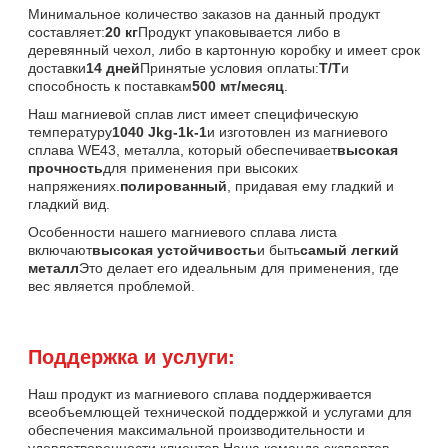
Минимальное количество заказов на данный продукт
составляет:
20 кг
Продукт упаковывается либо в
деревянный чехол, либо в картонную коробку и имеет срок
доставки
14 дней
Принятые условия оплаты:
T/T
и
способность к поставкам
500 мт/месяц
.
Наш магниевой сплав лист имеет специфическую
температуру
1040 Jkg-1k-1
и изготовлен из магниевого
сплава WE43, металла, который обеспечивает
высокая
прочность
для применения при высоких
напряжениях.
полированный
, придавая ему гладкий и
гладкий вид.
Особенности нашего магниевого сплава листа
включают
высокая устойчивость
и быть
самый легкий
металл
Это делает его идеальным для применения, где
вес является проблемой.
Поддержка и услуги:
Наш продукт из магниевого сплава поддерживается
всеобъемлющей технической поддержкой и услугами для
обеспечения максимальной производительности и
удовлетворенности клиентов.Наша команда экспертов