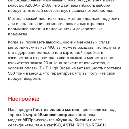
классах, AZ80A и ZK60, что дает вам гибкость выбора
продукта, который соответствует вашим потребностям.
Металлический лист из сплава магния идеально подходит
для использования во многих различных отраслях
промышленности и приложениях.и декоративные
предметы.
Когда вы покупаете высокоширокий магниевый сплав
металлический лист MG, вы можете ожидать, что получите
его в деревянном чехле или картонной коробке, в
зависимости от размера вашего заказа.и минимальное
количество заказа 20 кгЦена зависит от количества, а
условия оплаты T / T. High Broad имеет мощность поставки
500 тонн в месяц, что гарантирует, что вы получите свой
продукт вовремя.
Настройка:
Наш продукт,
Лист из сплава магния
, производится под
торговой маркой
Высокая ширина
с номером
модели
МГ
Производится в
Хунань, Китай
и имеет
сертификаты, такие как:
ISO, ASTM, ROHS,
и
REACH
.