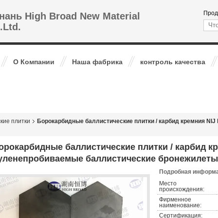
Прод
нань High Broad New Material
.Ltd.
О Компании
Наша фабрика
контроль качества
кие плитки
Борокарбидные баллистические плитки / карбид кремния NIJ
орокарбидные баллистические плитки / карбид кре
уленепробиваемые баллистические бронежилеты
Подробная информа
Место
происхождения:
Фирменное
наименование:
Сертификация: