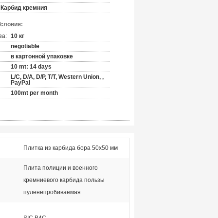
Карбид кремния
Условия:
за:
10 кг
negotiable
в картонной упаковке
10 mt: 14 days
L/C, D/A, D/P, T/T, Western Union, ,
PayPal
100mt per month
Плитка из карбида бора 50x50 мм
Плита полиции и военного
кремниевого карбида пользы
пуленепробиваемая