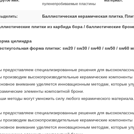
ругое имя:
Материал:
пуленепробиваемые пластины
Баллистическая керамическая плитка
Пли
Выделить:
,
ллистические плитки из карбида бора / баллистические броне
орма цилиндра
стиугольная форма плитки: sw20 / sw30 / sw40 / sw50 / sw60 
 предоставляем специализированные решения для высококлассны
 производим высокопроизводительные керамические компоненты 
новное внимание уделяется инновационным методам, которые ул
рамические элементы композитной брони.
ши методы могут умножить силу любого керамического материала
 предоставляем специализированные решения для высококлассны
 производим высокопроизводительные керамические компоненты 
новное внимание уделяется инновационным методам, которые ул