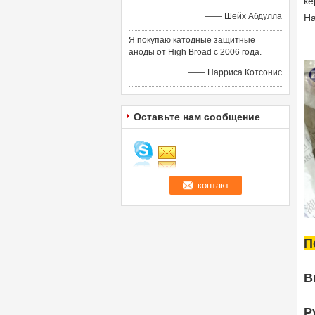
ке
—— Шейх Абдулла
На
Я покупаю катодные защитные
аноды от High Broad с 2006 года.
—— Нарриса Котсонис
Оставьте нам сообщение
П
В
Р