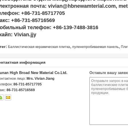
лектронная почта: vivian@hbnewamterial.com, met
елефон: +86-731-85717705
акс: +86-731-85716569
обильный телефон: +86-139-7488-3816
кайп: Vivian.jjy
,
,
тег:
Баллистическая керамическая плитка
пуленепробиваемая панель
Пли
онтактная информация
unan High Broad New Material Co.Ltd.
Оставьте вашу заявк
онтактное лицо:
Mrs. Vivian Jiang
елефон:
86-731-85717705
акс:
86-731-85716569