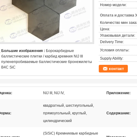
Номер модели:
Оплата и доставка 
Количество мин зака
Цена:
Упаковывая детали:
Delivery Time:
Условия оплаты:
Большие изображения :
Борокарбидные
баллистические плитки / карбид кремния NIJ III
Supply Ability:
пуленепробиваемые баллистические бронежилеты
B4C SiC
контакт
ценка:
NIJ III, NIJ IV,
Приложение:
квадратный, шестиугольный,
Форма:
прямоугольный, круглый,
Содержание:
цилиндрический
(SiSiC) Кремниевые карбидные