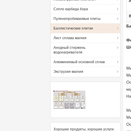
Д
Сопло карбида бора
Пуленепробиваемые плиты
Ба
Баллистические плитки
Лист сплава магния
Ф
Ше
Анодный стержень
водонагревателя
Алюминиевый основной сплав
Мы
Экструзия магния
Мы
Ос
ке
На
Мы
Мы
Ос
Хорошие продукты, хорошие услуги.