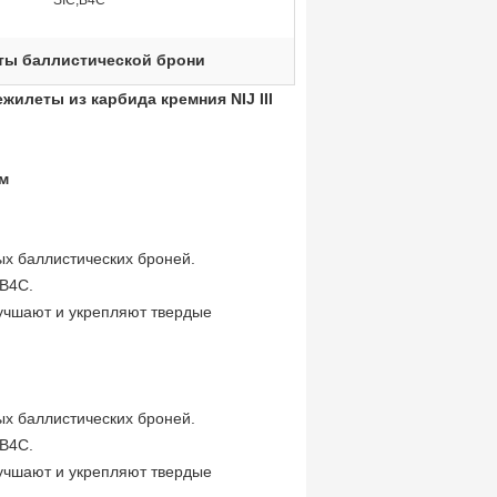
SIC,B4C
ты баллистической брони
жилеты из карбида кремния NIJ III
мм
х баллистических броней.
B4C.
учшают и укрепляют твердые
.
х баллистических броней.
B4C.
учшают и укрепляют твердые