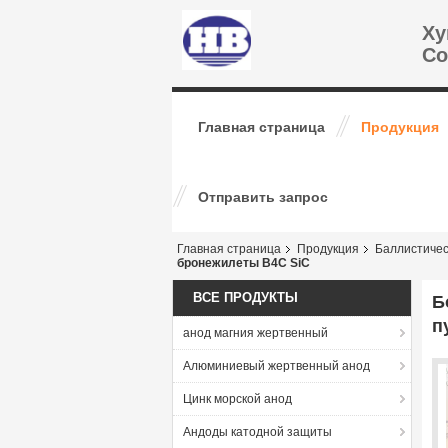
Ху
Co
Главная страница
Продукция
Отправить запрос
Главная страница
Продукция
Баллистичес
бронежилеты B4C SiC
ВСЕ ПРОДУКТЫ
Б
п
анод магния жертвенный
Алюминиевый жертвенный анод
Цинк морской анод
Андоды катодной защиты