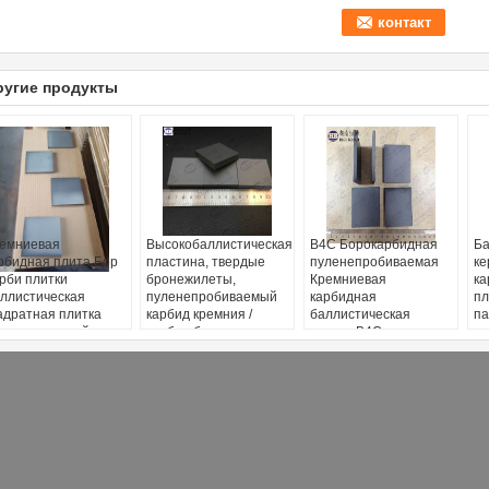
ругие продукты
емниевая
Высокобаллистическая
B4C Борокарбидная
Ба
рбидная плита Бор
пластина, твердые
пуленепробиваемая
ке
рби плитки
бронежилеты,
Кремниевая
ка
ллистическая
пуленепробиваемый
карбидная
пл
адратная плитка
карбид кремния /
баллистическая
па
рная огнестойкая
карбид бора.
плитка B4C
достойкая броня
Баллистическая
мультикривая плитка