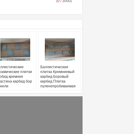
(
0
/ 3000)
ллистические
Баллистическая
рамические плитки
плитка Кремниевый
рбид кремния
карбид Боровый
астина карбид бор
карбид Плитка
нели
пуленепробиваемая
плитка