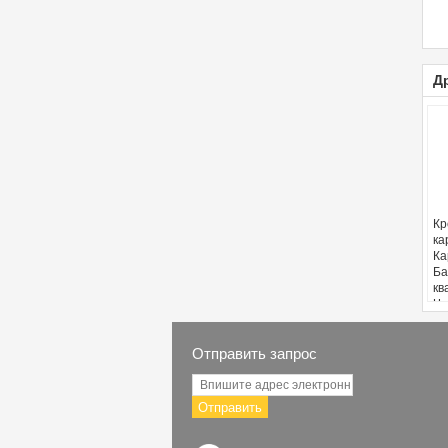
Д
Кр
ка
Ка
Ба
кв
Че
Во
Отправить запрос
Отправить