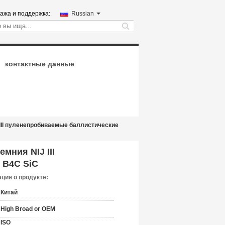
ажа и поддержка:
Russian
search
контактные данные
 III пуленепробиваемые баллистические
мния NIJ III
 B4C SiC
ция о продукте:
Китай
High Broad or OEM
ISO