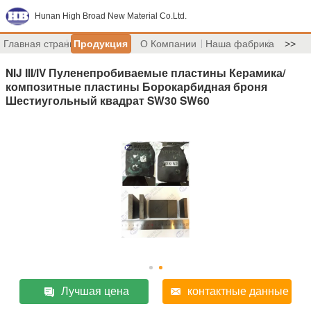
Hunan High Broad New Material Co.Ltd.
Главная страница
Продукция
О Компании
Наша фабрика
>>
NIJ III/IV Пуленепробиваемые пластины Керамика/
композитные пластины Борокарбидная броня
Шестиугольный квадрат SW30 SW60
Лучшая цена
контактные данные