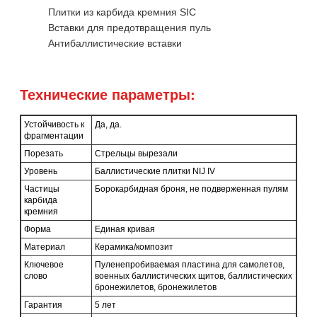
Плитки из карбида кремния SIC
Вставки для предотвращения пуль
Антибаллистические вставки
Технические параметры:
Устойчивость к
Да, да.
фрагментации
Порезать
Стрельцы вырезали
Уровень
Баллистические плитки NIJ IV
Частицы
Борокарбидная броня, не подверженная пулям
карбида
кремния
Форма
Единая кривая
Материал
Керамика/композит
Ключевое
Пуленепробиваемая пластина для самолетов,
слово
военных баллистических щитов, баллистических
бронежилетов, бронежилетов
Гарантия
5 лет