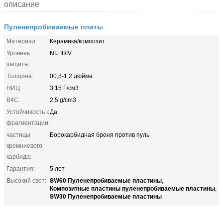
описание
Пуленепробиваемые плиты
Материал:
Керамика/композит
Уровень
NIJ III/IV
защиты:
Толщина:
00,8-1,2 дюйма
НИЦ:
3.15 Г/см3
B4C:
2,5 g/cm3
Устойчивость к
Да
фрагментации:
частицы
Борокарбидная броня против пуль
кремниевого
карбида:
Гарантия:
5 лет
SW60 Пуленепробиваемые пластины
Высокий свет:
,
Композитные пластины пуленепробиваемые пластины
,
SW30 Пуленепробиваемые пластины